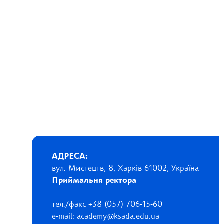
АДРЕСА:
вул. Мистецтв, 8, Харків 61002, Україна
Приймальня ректора
тел./факс +38 (057) 706-15-60
e-mail: academy@ksada.edu.ua